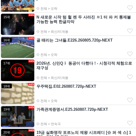
전체 > 오락
N 새로운 시작 텀 헐 렌 두 사라진 ㅍ1 터 파 커 통제불
15위
가능한 능력 한글자막
전체 > 최신/미개봉
골 때리는 그녀들.E226.260805.720p-NEXT
16위
전체 > 오락
2O26년. 신민Qㅏ 동공이 다했다 ! - 시청각적 체험으로
17위
재구성
전체 > 최신/미개봉
우주떡집.E02.260807.720p-NEXT
18위
전체 > 오락
가족관계증명서.E25.260807.720p-NEXT
19위
전체 > 연속극
19금 실화명작 포르노의 제왕 시프레디 [슈 퍼 섹 스] 1
20위