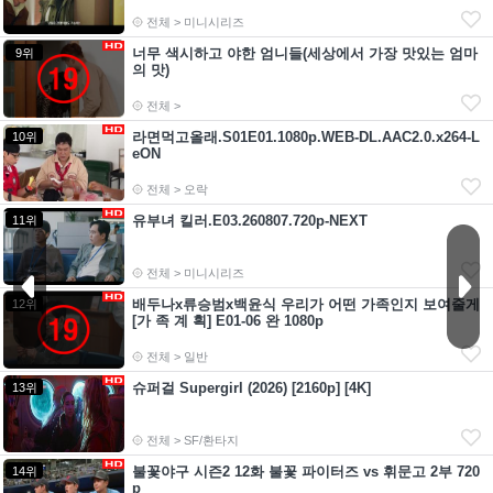
전체 > 미니시리즈
너무 색시하고 야한 엄니들(세상에서 가장 맛있는 엄마
9위
의 맛)
전체 >
라면먹고올래.S01E01.1080p.WEB-DL.AAC2.0.x264-L
10위
eON
전체 > 오락
유부녀 킬러.E03.260807.720p-NEXT
11위
전체 > 미니시리즈
배두나x류승범x백윤식 우리가 어떤 가족인지 보여줄게
12위
[가 족 계 획] E01-06 완 1080p
전체 > 일반
슈퍼걸 Supergirl (2026) [2160p] [4K]
13위
전체 > SF/환타지
불꽃야구 시즌2 12화 불꽃 파이터즈 vs 휘문고 2부 720
14위
p