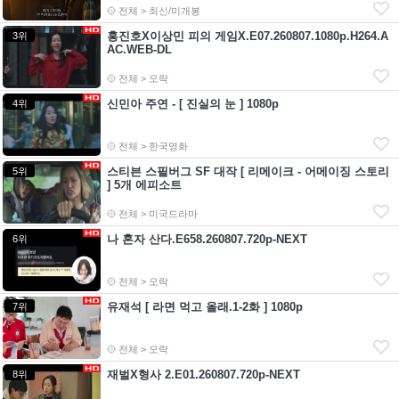
전체 > 최신/미개봉
홍진호X이상민 피의 게임X.E07.260807.1080p.H264.A
3위
AC.WEB-DL
전체 > 오락
신민아 주연 - [ 진실의 눈 ] 1080p
4위
전체 > 한국영화
스티븐 스필버그 SF 대작 [ 리메이크 - 어메이징 스토리
5위
] 5개 에피소트
전체 > 미국드라마
나 혼자 산다.E658.260807.720p-NEXT
6위
전체 > 오락
유재석 [ 라면 먹고 올래.1-2화 ] 1080p
7위
전체 > 오락
재벌X형사 2.E01.260807.720p-NEXT
8위