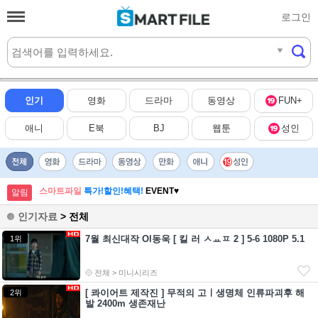
로그인
실시간
HOT
인기
영화
드라마
동영상
FUN+
애니
E북
BJ
웹툰
성인
스마트파일
특가!할인!혜택!
EVENT♥
알림
인기자료
> 전체
7월 최신대작 Ol동욱 [ 킬 러 ㅅㅛㅍ 2 ] 5-6 1080P 5.1
1위
전체 > 미니시리즈
[ 콰이어트 제작진 ] 무적의 고ㅣ생명체 인류파괴후 해
2위
발 2400m 생존재난