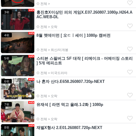
전체 >
홍진호X이상민 피의 게임X.E07.260807.1080p.H264.A
3위
AC.WEB-DL
전체 > 오락
8월 멧데이먼 [ 오ㄷㅣ세이 ] 1080p 캠버전
4위
전체 > 최신/미개봉
스티븐 스필버그 SF 대작 [ 리메이크 - 어메이징 스토리
5위
] 5개 에피소트
전체 > 미국드라마
나 혼자 산다.E658.260807.720p-NEXT
6위
전체 > 오락
유재석 [ 라면 먹고 올래.1-2화 ] 1080p
7위
전체 > 오락
재벌X형사 2.E01.260807.720p-NEXT
8위