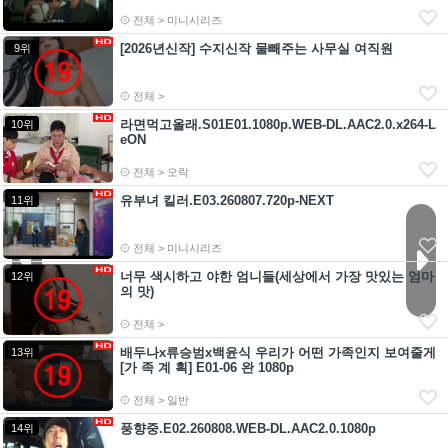
전체 > 미니시리즈
[2026년신작] 수지신작 물빼주는 사무실 여직원
9위
전체 >
라면먹고올래.S01E01.1080p.WEB-DL.AAC2.0.x264-L
10위
eON
전체 > 오락
유부녀 킬러.E03.260807.720p-NEXT
11위
전체 > 미니시리즈
너무 색시하고 야한 엄니들(세상에서 가장 맛있는 엄마
12위
의 맛)
전체 >
배두나x류승범x백윤식 우리가 어떤 가족인지 보여줄게
13위
[가 족 계 획] E01-06 완 1080p
전체 > 일반
풍향중.E02.260808.WEB-DL.AAC2.0.1080p
14위