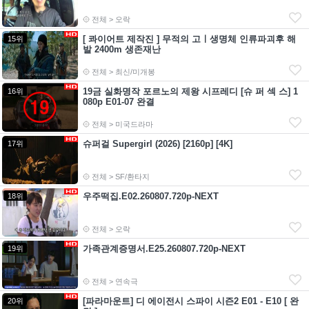
전체 > 오락
[ 콰이어트 제작진 ] 무적의 고ㅣ생명체 인류파괴후 해
15위
발 2400m 생존재난
전체 > 최신/미개봉
19금 실화명작 포르노의 제왕 시프레디 [슈 퍼 섹 스] 1
16위
080p E01-07 완결
전체 > 미국드라마
슈퍼걸 Supergirl (2026) [2160p] [4K]
17위
전체 > SF/환타지
우주떡집.E02.260807.720p-NEXT
18위
전체 > 오락
가족관계증명서.E25.260807.720p-NEXT
19위
전체 > 연속극
[파라마운트] 디 에이전시 스파이 시즌2 E01 - E10 [ 완
20위