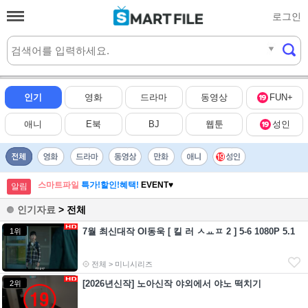
로그인
실시간
HOT
인기
영화
드라마
동영상
FUN+
애니
E북
BJ
웹툰
성인
스마트파일
특가!할인!혜택!
EVENT♥
알림
인기자료
> 전체
7월 최신대작 Ol동욱 [ 킬 러 ㅅㅛㅍ 2 ] 5-6 1080P 5.1
1위
전체 > 미니시리즈
[2026년신작] 노아신작 야외에서 야노 떡치기
2위