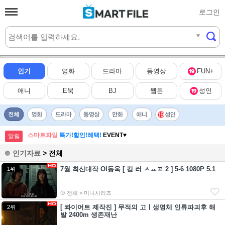
로그인
실시간
HOT
인기
영화
드라마
동영상
FUN+
애니
E북
BJ
웹툰
성인
스마트파일
특가!할인!혜택!
EVENT♥
알림
인기자료
> 전체
7월 최신대작 Ol동욱 [ 킬 러 ㅅㅛㅍ 2 ] 5-6 1080P 5.1
1위
전체 > 미니시리즈
[ 콰이어트 제작진 ] 무적의 고ㅣ생명체 인류파괴후 해
2위
발 2400m 생존재난