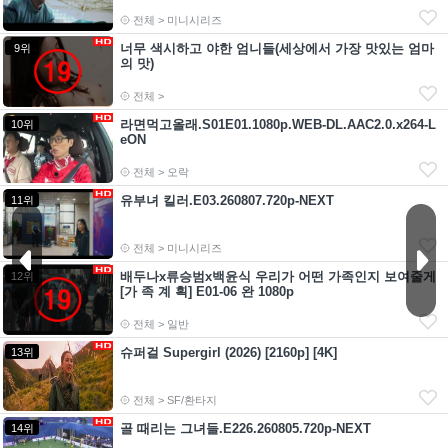
전체 > 미니시리즈
너무 색시하고 야한 엄니들(세상에서 가장 맛있는 엄마
9위
의 맛)
전체 >
라면먹고올래.S01E01.1080p.WEB-DL.AAC2.0.x264-L
10위
eON
전체 > 오락
유부녀 킬러.E03.260807.720p-NEXT
11위
전체 > 미니시리즈
배두나x류승범x백윤식 우리가 어떤 가족인지 보여줄게
12위
[가 족 계 획] E01-06 완 1080p
전체 > 일반
슈퍼걸 Supergirl (2026) [2160p] [4K]
13위
전체 > SF/환타지
골 때리는 그녀들.E226.260805.720p-NEXT
14위