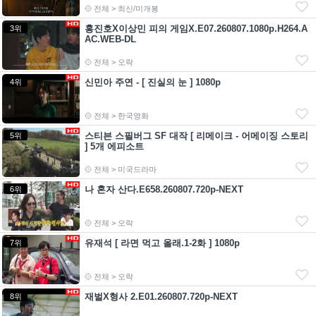
전체 > 최신/미개봉
홍진호X이상민 피의 게임X.E07.260807.1080p.H264.A
3위
AC.WEB-DL
전체 > 오락
신민아 주연 - [ 진실의 눈 ] 1080p
4위
전체 > 한국영화
스티븐 스필버그 SF 대작 [ 리메이크 - 어메이징 스토리
5위
] 5개 에피소트
전체 > 미국드라마
나 혼자 산다.E658.260807.720p-NEXT
6위
전체 > 오락
유재석 [ 라면 먹고 올래.1-2화 ] 1080p
7위
전체 > 오락
재벌X형사 2.E01.260807.720p-NEXT
8위