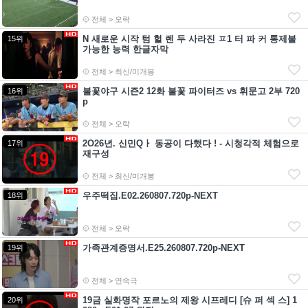
전체 > 오락
N 새로운 시작 텀 헐 렌 두 사라진 ㅍ1 터 파 커 통제불
15위
가능한 능력 한글자막
전체 > 최신/미개봉
불꽃야구 시즌2 12화 불꽃 파이터즈 vs 휘문고 2부 720
16위
p
전체 > 오락
2O26년. 신민Qㅏ 동공이 다했다 ! - 시청각적 체험으로
17위
재구성
전체 > 최신/미개봉
우주떡집.E02.260807.720p-NEXT
18위
전체 > 오락
가족관계증명서.E25.260807.720p-NEXT
19위
전체 > 연속극
19금 실화명작 포르노의 제왕 시프레디 [슈 퍼 섹 스] 1
20위