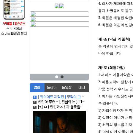
4. 회사가 제3항에 
통지 하였음에도 불구
5. 회원은 개정된 약
6. 회원은 약관의 변
제3조 (약관 외 준칙)
본 약관에 명시되지 않
바에 따릅니다.
제4조 (회원가입)
1.서비스 이용계약은
2. 이용고객이 전항에
영화
드라마
동영상
애니
각종 정책과 수시고 공
3. 회사는 가입신청자
[ 콰이어트 제작진 ] 무적의 고ㅣ생명체 인류파괴후 해발 2400m 생존재난
1
신민아 주연 - [ 진실의 눈 ] 1080p
2
수 있습니다.
[z] ㅁㅣ란 [ 과ㅈㅏ가 행운일지 불행일지 ] 720p
3
1) 가입신청자가 본 
2) 실명이 아니거나 
3) 허위의 정보를 기
4) 14세 미만 아동이