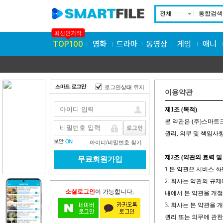
전체
통합검색
최신인기작
TOP100
영화
드라마
동영상
게임
애니
로그인상태 유지
이용약관
제1조 (목적)
본 약관은 (주)스마트크
권리, 의무 및 책임사
아이디
/
비밀번호 찾기
제2조 (약관의 효력 및
무료회원가입
1.본 약관은 서비스
2. 회사는 약관의 규
소셜로그인
이 가능합니다.
내에서 본 약관을 개정
3. 회사는 본 약관을
권리 또는 의무에 관한