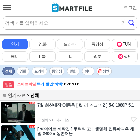
로그인
실시간
HOT
인기
영화
드라마
동영상
FUN+
애니
E북
BJ
웹툰
성인
스마트파일
특가!할인!혜택!
EVENT♥
알림
인기자료
> 전체
7월 최신대작 Ol동욱 [ 킬 러 ㅅㅛㅍ 2 ] 5-6 1080P 5.1
1위
전체 > 미니시리즈
[ 콰이어트 제작진 ] 무적의 고ㅣ생명체 인류파괴후 해
2위
발 2400m 생존재난