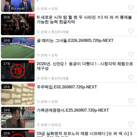
전체 > 오락
N 새로운 시작 텀 헐 렌 두 사라진 ㅍ1 터 파 커 통제불
15위
가능한 능력 한글자막
전체 > 최신/미개봉
골 때리는 그녀들.E226.260805.720p-NEXT
16위
전체 > 오락
2O26년. 신민Qㅏ 동공이 다했다 ! - 시청각적 체험으로
17위
재구성
전체 > 최신/미개봉
우주떡집.E02.260807.720p-NEXT
18위
전체 > 오락
가족관계증명서.E25.260807.720p-NEXT
19위
전체 > 연속극
19금 실화명작 포르노의 제왕 시프레디 [슈 퍼 섹 스] 1
20위