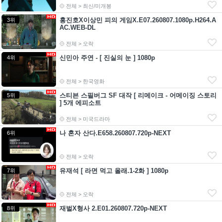
전체 > 최신/미개봉
홍진호X이상민 피의 게임X.E07.260807.1080p.H264.A
3위
AC.WEB-DL
전체 > 오락
신민아 주연 - [ 진실의 눈 ] 1080p
4위
전체 > 한국영화
스티븐 스필버그 SF 대작 [ 리메이크 - 어메이징 스토리
5위
] 5개 에피소트
전체 > 미국드라마
나 혼자 산다.E658.260807.720p-NEXT
6위
전체 > 오락
유재석 [ 라면 먹고 올래.1-2화 ] 1080p
7위
전체 > 오락
재벌X형사 2.E01.260807.720p-NEXT
8위