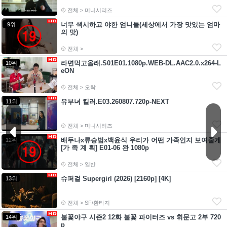
전체 > 미니시리즈
너무 색시하고 야한 엄니들(세상에서 가장 맛있는 엄마
9위
의 맛)
전체 >
라면먹고올래.S01E01.1080p.WEB-DL.AAC2.0.x264-L
10위
eON
전체 > 오락
유부녀 킬러.E03.260807.720p-NEXT
11위
전체 > 미니시리즈
배두나x류승범x백윤식 우리가 어떤 가족인지 보여줄게
12위
[가 족 계 획] E01-06 완 1080p
전체 > 일반
슈퍼걸 Supergirl (2026) [2160p] [4K]
13위
전체 > SF/환타지
불꽃야구 시즌2 12화 불꽃 파이터즈 vs 휘문고 2부 720
14위
p