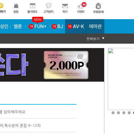
NEW
AV-K
테마관
성인
웹툰
FUN+
BJ
19
19
19
전체보기
를 입력해주세요
자,특수문자 혼합 8~12자