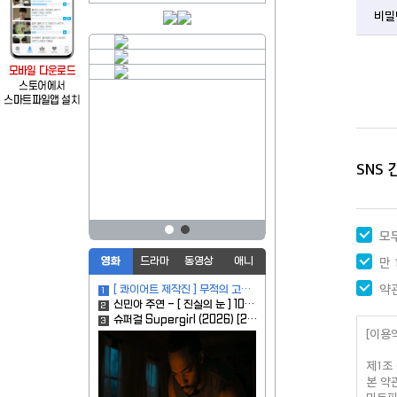
비밀
SNS
모
만 
영화
드라마
동영상
애니
약
[ 콰이어트 제작진 ] 무적의 고ㅣ생명체 인류파괴후 해발 2400m 생존재난
1
신민아 주연 - [ 진실의 눈 ] 1080p
2
슈퍼걸 Supergirl (2026) [2160p] [4K]
3