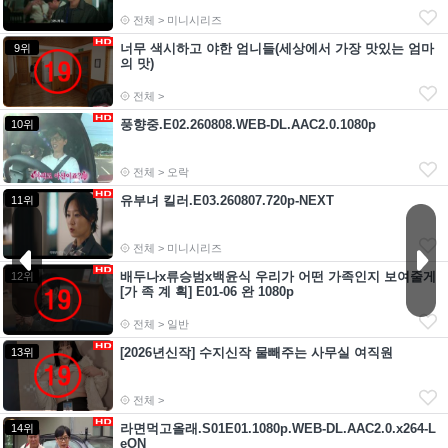
전체 > 미니시리즈
너무 색시하고 야한 엄니들(세상에서 가장 맛있는 엄마
9위
의 맛)
전체 >
풍향중.E02.260808.WEB-DL.AAC2.0.1080p
10위
전체 > 오락
유부녀 킬러.E03.260807.720p-NEXT
11위
전체 > 미니시리즈
배두나x류승범x백윤식 우리가 어떤 가족인지 보여줄게
12위
[가 족 계 획] E01-06 완 1080p
전체 > 일반
[2026년신작] 수지신작 물빼주는 사무실 여직원
13위
전체 >
라면먹고올래.S01E01.1080p.WEB-DL.AAC2.0.x264-L
14위
eON