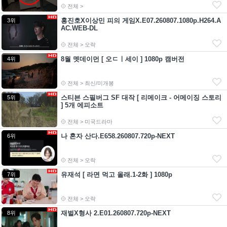
전체 >
홍진호X이상민 피의 게임X.E07.260807.1080p.H264.A
3위
AC.WEB-DL
전체 > 오락
8월 멧데이먼 [ 오ㄷㅣ세이 ] 1080p 캠버전
4위
전체 > 최신/미개봉
스티븐 스필버그 SF 대작 [ 리메이크 - 어메이징 스토리
5위
] 5개 에피소트
전체 > 미국드라마
나 혼자 산다.E658.260807.720p-NEXT
6위
전체 > 오락
유재석 [ 라면 먹고 올래.1-2화 ] 1080p
7위
전체 > 오락
재벌X형사 2.E01.260807.720p-NEXT
8위