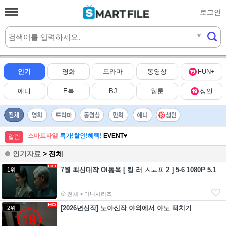
로그인
실시간
HOT
인기
영화
드라마
동영상
FUN+
애니
E북
BJ
웹툰
성인
스마트파일
특가!할인!혜택!
EVENT♥
알림
인기자료
> 전체
7월 최신대작 Ol동욱 [ 킬 러 ㅅㅛㅍ 2 ] 5-6 1080P 5.1
1위
전체 > 미니시리즈
[2026년신작] 노아신작 야외에서 야노 떡치기
2위