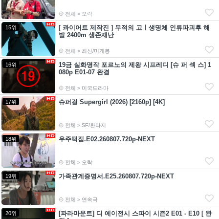
전체 > 오락
[ 콰이어트 제작진 ] 무적의 고ㅣ생명체 인류파괴후 해
15위
발 2400m 생존재난
전체 > 최신/미개봉
19금 실화명작 포르노의 제왕 시프레디 [슈 퍼 섹 스] 1
16위
080p E01-07 완결
전체 > 미국드라마
슈퍼걸 Supergirl (2026) [2160p] [4K]
17위
전체 > SF/환타지
우주떡집.E02.260807.720p-NEXT
18위
전체 > 오락
가족관계증명서.E25.260807.720p-NEXT
19위
전체 > 연속극
[파라마운트] 디 에이전시 스파이 시즌2 E01 - E10 [ 완
20위