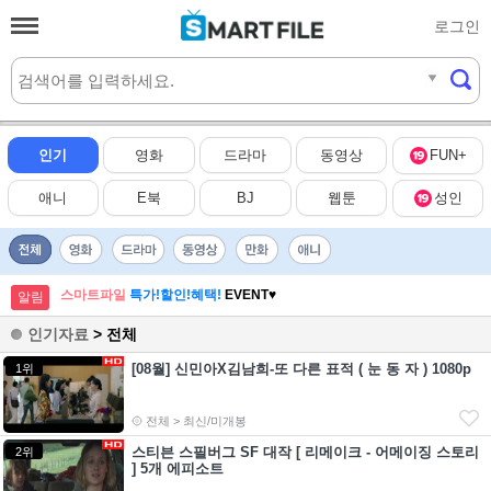
로그인
실시간
HOT
인기
영화
드라마
동영상
FUN+
애니
E북
BJ
웹툰
성인
스마트파일
특가!할인!혜택!
EVENT♥
알림
인기자료
> 전체
[08월] 신민아X김남희-또 다른 표적 ( 눈 동 자 ) 1080p
1위
전체 > 최신/미개봉
스티븐 스필버그 SF 대작 [ 리메이크 - 어메이징 스토리
2위
] 5개 에피소트