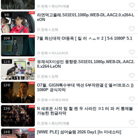
전체 > 최신/미개봉
라면먹고올래.S01E01.1080p.WEB-DL.AAC2.0.x264-L
9위
eON
전체 > 오락
7월 최신대작 Ol동욱 [ 킬 러 ㅅㅛㅍ 2 ] 5-6 1080P 5.1
10위
전체 > 미니시리즈
유재석X이성민 풍향중.S01E01.1080p.WEB-DL.AAC2.
11위
0.x264-LeON
전체 > 오락
O7월. GIGN특수부대 액션 6부작완결 (( 엘ㄹI트포스 ))
12위
1080P 공식자막
전체 > 미국드라마
N 새로운 시작 텀 헐 렌 두 사라진 ㅍ1 터 파 커 통제불
13위
가능한 한글자막
전체 > 최신/미개봉
[WWE PLE] 섬머슬램 2026 Day1 [In 미네소타]
14위