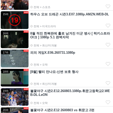
전체 > 스포츠
하우스 오브 드래곤 시즌3.E07.1080p.AMZN.WEB-DL
15위
전체 > 미국드라마
8월 적진 한복판에 홀로 남겨진 미군 병사 [ 럭키스트라
16위
Ol크 ] 1080p 5.1 완벽자막
전체 > 최신/미개봉
피의 게임X.E06.260731.1080p
17위
전체 > 오락
[8월] 빨리 만나요-신변 보호 형사
18위
전체 > 최신/미개봉
불꽃야구 시즌2.E12.260803.1080p.휘문고등학교2.WE
19위
B-DL-LeON
전체 > 오락
불꽃야구 시즌2.E12 2600803 vs 휘문고 2편
20위