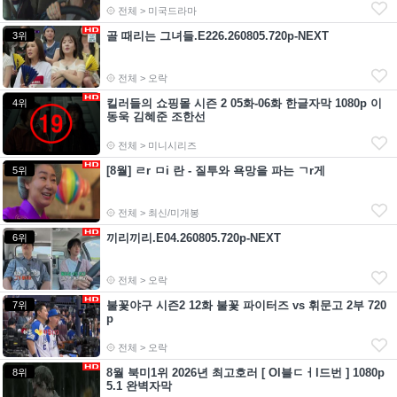
전체 > 미국드라마
골 때리는 그녀들.E226.260805.720p-NEXT
3위
전체 > 오락
킬러들의 쇼핑몰 시즌 2 05화-06화 한글자막 1080p 이
4위
동욱 김혜준 조한선
전체 > 미니시리즈
[8월] ㄹr ㅁi 란 - 질투와 욕망을 파는 ㄱr게
5위
전체 > 최신/미개봉
끼리끼리.E04.260805.720p-NEXT
6위
전체 > 오락
불꽃야구 시즌2 12화 불꽃 파이터즈 vs 휘문고 2부 720
7위
p
전체 > 오락
8월 북미1위 2026년 최고호러 [ Ol블ㄷㅓl드번 ] 1080p
8위
5.1 완벽자막