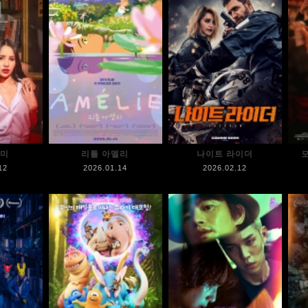
장미
리틀 아멜리
나이트 라이더
12
2026.01.14
2026.02.12