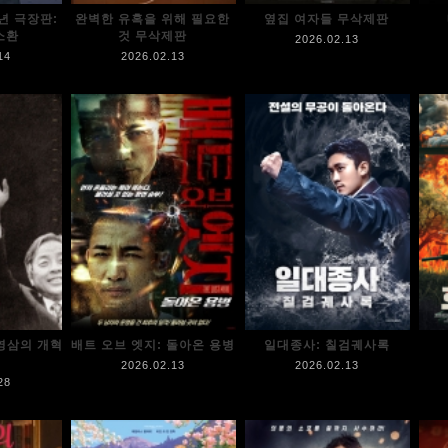
년 극장판:
완벽한 유혹을 위해 필요한
옆집 여자들 무삭제판
 소환
것 무삭제판
2026.02.13
14
2026.02.13
영삼의 개혁
배트 오브 엣지: 돌아온 용병
일대종사: 칠검궤사록
2026.02.13
2026.02.13
28