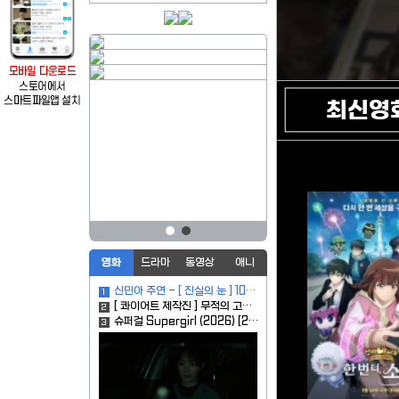
영화
드라마
동영상
애니
신민아 주연 - [ 진실의 눈 ] 1080p
1
[ 콰이어트 제작진 ] 무적의 고ㅣ생명체 인류파괴후 해발 2400m 생존재난
2
슈퍼걸 Supergirl (2026) [2160p] [4K]
3