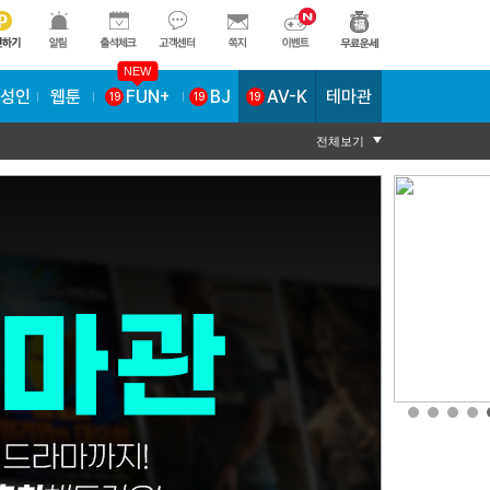
NEW
AV-K
테마관
성인
웹툰
FUN+
BJ
19
19
19
전체보기