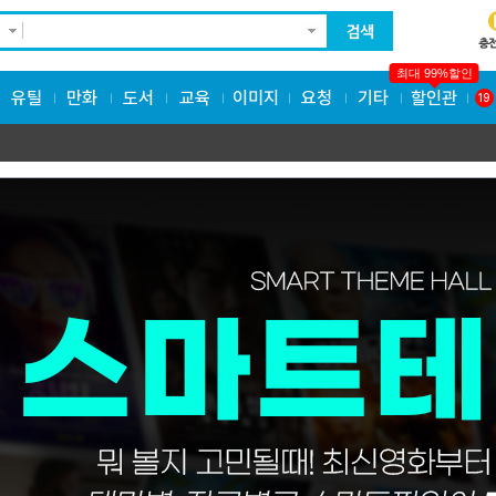
최대 99%할인
유틸
만화
도서
교육
이미지
요청
기타
할인관
19