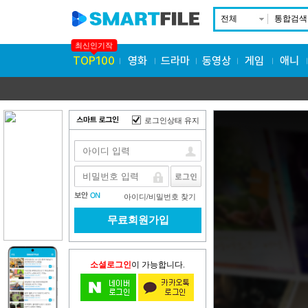
전체
통합검색
최신인기작
TOP100
영화
드라마
동영상
게임
애니
로그인상태 유지
아이디
/
비밀번호 찾기
무료회원가입
소셜로그인
이 가능합니다.