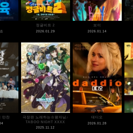
정글비트 2
보이
11
2026.01.29
2026.01.14
의 만찬
극장판 노래하는☆왕자님♪
대디오
TABOO NIGHT XXXX
04
2026.01.28
2025.11.12