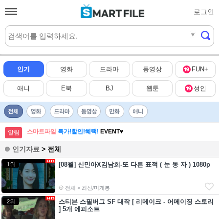
로그인
실시간
HOT
인기
영화
드라마
동영상
FUN+
애니
E북
BJ
웹툰
성인
스마트파일
특가!할인!혜택!
EVENT♥
알림
인기자료
> 전체
[08월] 신민아X김남희-또 다른 표적 ( 눈 동 자 ) 1080p
1위
전체 > 최신/미개봉
스티븐 스필버그 SF 대작 [ 리메이크 - 어메이징 스토리
2위
] 5개 에피소트