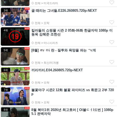
전체 > 미국드라마
골 때리는 그녀들.E226.260805.720p-NEXT
3위
전체 > 오락
킬러들의 쇼핑몰 시즌 2 05화-06화 한글자막 1080p 이
4위
동욱 김혜준 조한선
전체 > 미니시리즈
[8월] ㄹr ㅁi 란 - 질투와 욕망을 파는 ㄱr게
5위
전체 > 최신/미개봉
끼리끼리.E04.260805.720p-NEXT
6위
전체 > 오락
불꽃야구 시즌2 12화 불꽃 파이터즈 vs 휘문고 2부 720
7위
p
전체 > 오락
8월 북미1위 2026년 최고호러 [ Ol블ㄷㅓl드번 ] 1080p
8위
5.1 완벽자막