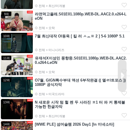
전체 > 최신/미개봉
라면먹고올래.S01E01.1080p.WEB-DL.AAC2.0.x264-L
9위
eON
전체 > 오락
7월 최신대작 Ol동욱 [ 킬 러 ㅅㅛㅍ 2 ] 5-6 1080P 5.1
10위
전체 > 미니시리즈
유재석X이성민 풍향중.S01E01.1080p.WEB-DL.AAC2.
11위
0.x264-LeON
전체 > 오락
O7월. GIGN특수부대 액션 6부작완결 (( 엘ㄹI트포스 ))
12위
1080P 공식자막
전체 > 미국드라마
N 새로운 시작 텀 헐 렌 두 사라진 ㅍ1 터 파 커 통제불
13위
가능한 한글자막
전체 > 최신/미개봉
[WWE PLE] 섬머슬램 2026 Day1 [In 미네소타]
14위