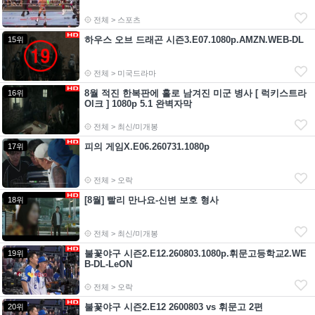
전체 > 스포츠
하우스 오브 드래곤 시즌3.E07.1080p.AMZN.WEB-DL
15위
전체 > 미국드라마
8월 적진 한복판에 홀로 남겨진 미군 병사 [ 럭키스트라
16위
Ol크 ] 1080p 5.1 완벽자막
전체 > 최신/미개봉
피의 게임X.E06.260731.1080p
17위
전체 > 오락
[8월] 빨리 만나요-신변 보호 형사
18위
전체 > 최신/미개봉
불꽃야구 시즌2.E12.260803.1080p.휘문고등학교2.WE
19위
B-DL-LeON
전체 > 오락
불꽃야구 시즌2.E12 2600803 vs 휘문고 2편
20위