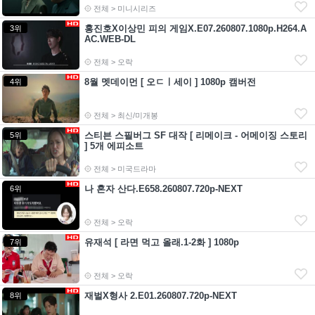
전체 > 미니시리즈
홍진호X이상민 피의 게임X.E07.260807.1080p.H264.A
3위
AC.WEB-DL
전체 > 오락
8월 멧데이먼 [ 오ㄷㅣ세이 ] 1080p 캠버전
4위
전체 > 최신/미개봉
스티븐 스필버그 SF 대작 [ 리메이크 - 어메이징 스토리
5위
] 5개 에피소트
전체 > 미국드라마
나 혼자 산다.E658.260807.720p-NEXT
6위
전체 > 오락
유재석 [ 라면 먹고 올래.1-2화 ] 1080p
7위
전체 > 오락
재벌X형사 2.E01.260807.720p-NEXT
8위