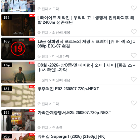
전체 > 오락
[ 콰이어트 제작진 ] 무적의 고ㅣ생명체 인류파괴후 해
15위
발 2400m 생존재난
전체 > 최신/미개봉
19금 실화명작 포르노의 제왕 시프레디 [슈 퍼 섹 스] 1
16위
080p E01-07 완결
전체 > 미국드라마
O8월 -2026=상O중-멧 데이먼-[ 오ㄷㅣ세이] [화질 스ㅅ
17위
ㅑㅆ 확인] -자막
전체 > 최신/미개봉
우주떡집.E02.260807.720p-NEXT
18위
전체 > 오락
가족관계증명서.E25.260807.720p-NEXT
19위
전체 > 연속극
슈퍼걸 Supergirl (2026) [2160p] [4K]
20위