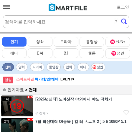
로그인
실시간
HOT
인기
영화
드라마
동영상
FUN+
애니
E북
BJ
웹툰
성인
스마트파일
특가!할인!혜택!
EVENT♥
알림
인기자료
> 전체
[2026년신작] 노아신작 야외에서 야노 떡치기
1위
전체 >
7월 최신대작 Ol동욱 [ 킬 러 ㅅㅛㅍ 2 ] 5-6 1080P 5.1
2위