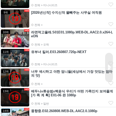
전체 > 미니시리즈
[2026년신작] 수지신작 물빼주는 사무실 여직원
9위
전체 >
라면먹고올래.S01E01.1080p.WEB-DL.AAC2.0.x264-L
10위
eON
전체 > 오락
유부녀 킬러.E03.260807.720p-NEXT
11위
전체 > 미니시리즈
너무 색시하고 야한 엄니들(세상에서 가장 맛있는 엄마
12위
의 맛)
전체 >
배두나x류승범x백윤식 우리가 어떤 가족인지 보여줄게
13위
[가 족 계 획] E01-06 완 1080p
전체 > 일반
풍향중.E02.260808.WEB-DL.AAC2.0.1080p
14위