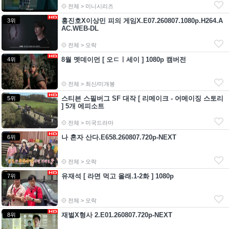
전체 > 미니시리즈
홍진호X이상민 피의 게임X.E07.260807.1080p.H264.A
3위
AC.WEB-DL
전체 > 오락
8월 멧데이먼 [ 오ㄷㅣ세이 ] 1080p 캠버전
4위
전체 > 최신/미개봉
스티븐 스필버그 SF 대작 [ 리메이크 - 어메이징 스토리
5위
] 5개 에피소트
전체 > 미국드라마
나 혼자 산다.E658.260807.720p-NEXT
6위
전체 > 오락
유재석 [ 라면 먹고 올래.1-2화 ] 1080p
7위
전체 > 오락
재벌X형사 2.E01.260807.720p-NEXT
8위