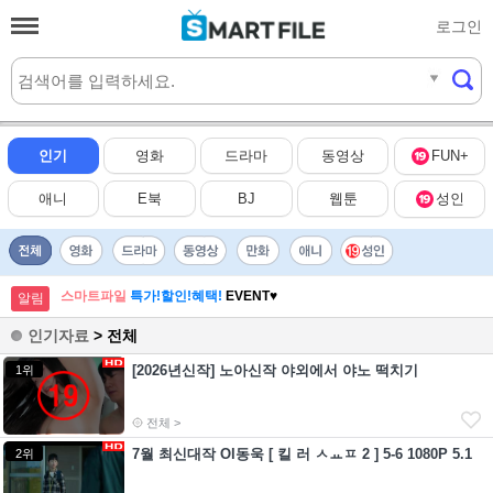
로그인
실시간
HOT
인기
영화
드라마
동영상
FUN+
애니
E북
BJ
웹툰
성인
스마트파일
특가!할인!혜택!
EVENT♥
알림
인기자료
> 전체
[2026년신작] 노아신작 야외에서 야노 떡치기
1위
전체 >
7월 최신대작 Ol동욱 [ 킬 러 ㅅㅛㅍ 2 ] 5-6 1080P 5.1
2위