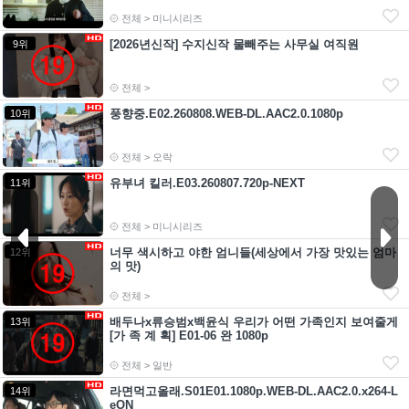
전체 > 미니시리즈
[2026년신작] 수지신작 물빼주는 사무실 여직원
9위
전체 >
풍향중.E02.260808.WEB-DL.AAC2.0.1080p
10위
전체 > 오락
유부녀 킬러.E03.260807.720p-NEXT
11위
전체 > 미니시리즈
너무 색시하고 야한 엄니들(세상에서 가장 맛있는 엄마
12위
의 맛)
전체 >
배두나x류승범x백윤식 우리가 어떤 가족인지 보여줄게
13위
[가 족 계 획] E01-06 완 1080p
전체 > 일반
라면먹고올래.S01E01.1080p.WEB-DL.AAC2.0.x264-L
14위
eON