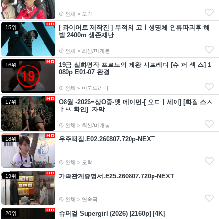
전체 > 오락
[ 콰이어트 제작진 ] 무적의 고ㅣ생명체 인류파괴후 해
15위
발 2400m 생존재난
전체 > 최신/미개봉
19금 실화명작 포르노의 제왕 시프레디 [슈 퍼 섹 스] 1
16위
080p E01-07 완결
전체 > 미국드라마
O8월 -2026=상O중-멧 데이먼-[ 오ㄷㅣ세이] [화질 스ㅅ
17위
ㅑㅆ 확인] -자막
전체 > 최신/미개봉
우주떡집.E02.260807.720p-NEXT
18위
전체 > 오락
가족관계증명서.E25.260807.720p-NEXT
19위
전체 > 연속극
슈퍼걸 Supergirl (2026) [2160p] [4K]
20위