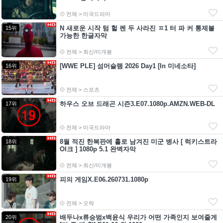
전체 > 미국드라마
N 새로운 시작 텀 헐 렌 두 사라진 ㅍ1 터 파 커 통제불
15위
가능한 한글자막
전체 > 최신/미개봉
[WWE PLE] 섬머슬램 2026 Day1 [In 미네소타]
16위
전체 > 스포츠
하우스 오브 드래곤 시즌3.E07.1080p.AMZN.WEB-DL
17위
전체 > 미국드라마
8월 적진 한복판에 홀로 남겨진 미군 병사 [ 럭키스트라
18위
Ol크 ] 1080p 5.1 완벽자막
전체 > 최신/미개봉
피의 게임X.E06.260731.1080p
19위
전체 > 오락
배두나x류승범x백윤식 우리가 어떤 가족인지 보여줄게
20위