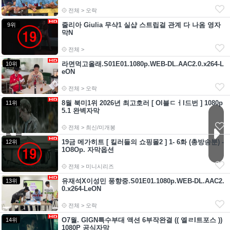
전체 > 오락
줄리아 Giulia 무샥1 실샵 스트립걸 관계 다 나옴 영자
9위
막N
전체 >
라면먹고올래.S01E01.1080p.WEB-DL.AAC2.0.x264-L
10위
eON
전체 > 오락
8월 북미1위 2026년 최고호러 [ Ol블ㄷㅓl드번 ] 1080p
11위
5.1 완벽자막
전체 > 최신/미개봉
19금 메가히트 [ 킬러들의 쇼핑몰2 ] 1- 6화 (총방송분) -
12위
1O8Op. 자막옵션
전체 > 미니시리즈
유재석X이성민 풍향중.S01E01.1080p.WEB-DL.AAC2.
13위
0.x264-LeON
전체 > 오락
O7월. GIGN특수부대 액션 6부작완결 (( 엘ㄹI트포스 ))
14위
1080P 공식자막