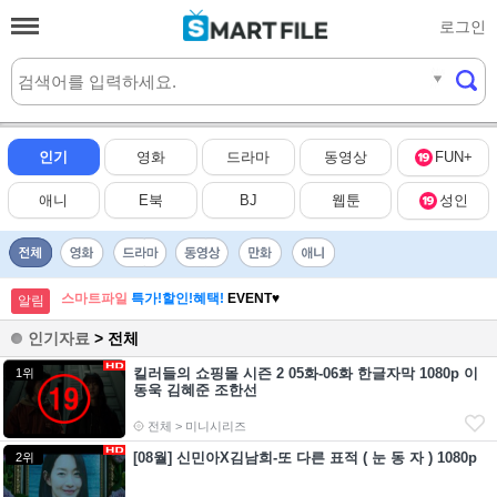
로그인
실시간
HOT
인기
영화
드라마
동영상
FUN+
애니
E북
BJ
웹툰
성인
스마트파일
특가!할인!혜택!
EVENT♥
알림
인기자료
> 전체
킬러들의 쇼핑몰 시즌 2 05화-06화 한글자막 1080p 이
1위
동욱 김혜준 조한선
전체 > 미니시리즈
[08월] 신민아X김남희-또 다른 표적 ( 눈 동 자 ) 1080p
2위