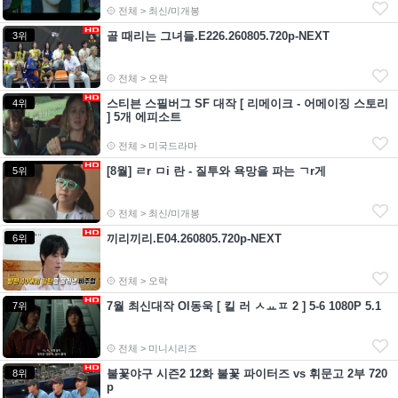
전체 > 최신/미개봉
골 때리는 그녀들.E226.260805.720p-NEXT
3위
전체 > 오락
스티븐 스필버그 SF 대작 [ 리메이크 - 어메이징 스토리
4위
] 5개 에피소트
전체 > 미국드라마
[8월] ㄹr ㅁi 란 - 질투와 욕망을 파는 ㄱr게
5위
전체 > 최신/미개봉
끼리끼리.E04.260805.720p-NEXT
6위
전체 > 오락
7월 최신대작 Ol동욱 [ 킬 러 ㅅㅛㅍ 2 ] 5-6 1080P 5.1
7위
전체 > 미니시리즈
불꽃야구 시즌2 12화 불꽃 파이터즈 vs 휘문고 2부 720
8위
p