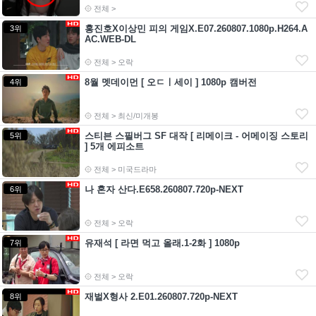
전체 >
홍진호X이상민 피의 게임X.E07.260807.1080p.H264.A
3위
AC.WEB-DL
전체 > 오락
8월 멧데이먼 [ 오ㄷㅣ세이 ] 1080p 캠버전
4위
전체 > 최신/미개봉
스티븐 스필버그 SF 대작 [ 리메이크 - 어메이징 스토리
5위
] 5개 에피소트
전체 > 미국드라마
나 혼자 산다.E658.260807.720p-NEXT
6위
전체 > 오락
유재석 [ 라면 먹고 올래.1-2화 ] 1080p
7위
전체 > 오락
재벌X형사 2.E01.260807.720p-NEXT
8위