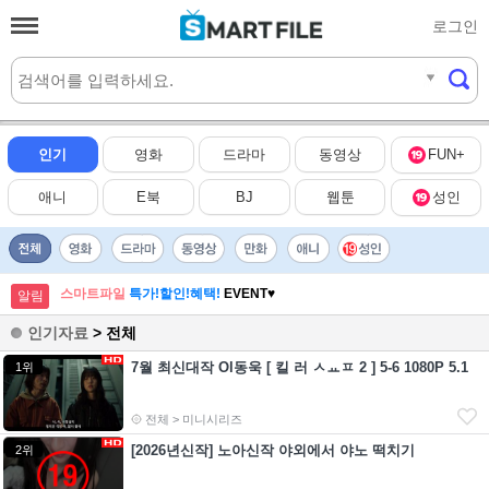
로그인
실시간
HOT
인기
영화
드라마
동영상
FUN+
애니
E북
BJ
웹툰
성인
스마트파일
특가!할인!혜택!
EVENT♥
알림
인기자료
> 전체
7월 최신대작 Ol동욱 [ 킬 러 ㅅㅛㅍ 2 ] 5-6 1080P 5.1
1위
전체 > 미니시리즈
[2026년신작] 노아신작 야외에서 야노 떡치기
2위