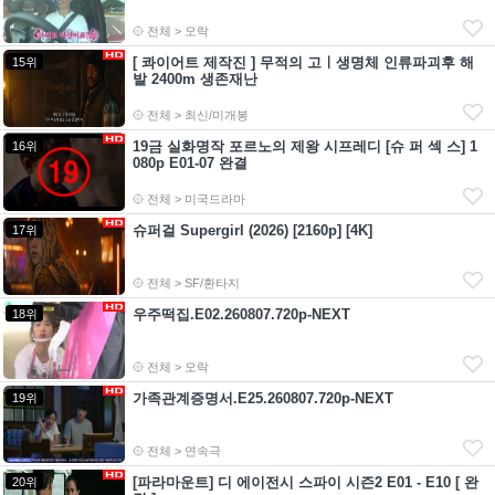
전체 > 오락
[ 콰이어트 제작진 ] 무적의 고ㅣ생명체 인류파괴후 해
15위
발 2400m 생존재난
전체 > 최신/미개봉
19금 실화명작 포르노의 제왕 시프레디 [슈 퍼 섹 스] 1
16위
080p E01-07 완결
전체 > 미국드라마
슈퍼걸 Supergirl (2026) [2160p] [4K]
17위
전체 > SF/환타지
우주떡집.E02.260807.720p-NEXT
18위
전체 > 오락
가족관계증명서.E25.260807.720p-NEXT
19위
전체 > 연속극
[파라마운트] 디 에이전시 스파이 시즌2 E01 - E10 [ 완
20위