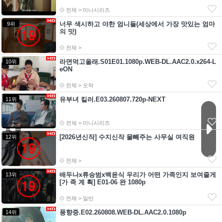
전체 > 미니시리즈
너무 색시하고 야한 엄니들(세상에서 가장 맛있는 엄마
9위
의 맛)
전체 >
라면먹고올래.S01E01.1080p.WEB-DL.AAC2.0.x264-L
10위
eON
전체 > 오락
유부녀 킬러.E03.260807.720p-NEXT
11위
전체 > 미니시리즈
[2026년신작] 수지신작 물빼주는 사무실 여직원
12위
전체 >
배두나x류승범x백윤식 우리가 어떤 가족인지 보여줄게
13위
[가 족 계 획] E01-06 완 1080p
전체 > 일반
풍향중.E02.260808.WEB-DL.AAC2.0.1080p
14위