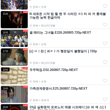
전체 > 오락
N 새로운 시작 텀 헐 렌 두 사라진 ㅍ1 터 파 커 통제불
15위
가능한 능력 한글자막
전체 > 최신/미개봉
골 때리는 그녀들.E226.260805.720p-NEXT
16위
전체 > 오락
[z] ㅁㅣ란 [ 과ㅈㅏ가 행운일지 불행일지 ] 720p
17위
전체 > 최신/미개봉
우주떡집.E02.260807.720p-NEXT
18위
전체 > 오락
가족관계증명서.E25.260807.720p-NEXT
19위
전체 > 연속극
19금 실화명작 포르노의 제왕 시프레디 [슈 퍼 섹 스] 1
20위