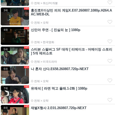
전체 > 최신/미개봉
홍진호X이상민 피의 게임X.E07.260807.1080p.H264.A
3위
AC.WEB-DL
전체 > 오락
신민아 주연 - [ 진실의 눈 ] 1080p
4위
전체 > 한국영화
스티븐 스필버그 SF 대작 [ 리메이크 - 어메이징 스토리
5위
] 5개 에피소트
전체 > 미국드라마
나 혼자 산다.E658.260807.720p-NEXT
6위
전체 > 오락
유재석 [ 라면 먹고 올래.1-2화 ] 1080p
7위
전체 > 오락
재벌X형사 2.E01.260807.720p-NEXT
8위