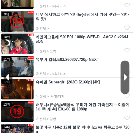
전체 > 미니시리즈
너무 색시하고 야한 엄니들(세상에서 가장 맛있는 엄마
9위
의 맛)
전체 >
라면먹고올래.S01E01.1080p.WEB-DL.AAC2.0.x264-L
10위
eON
전체 > 오락
유부녀 킬러.E03.260807.720p-NEXT
11위
전체 > 미니시리즈
슈퍼걸 Supergirl (2026) [2160p] [4K]
12위
전체 > SF/환타지
배두나x류승범x백윤식 우리가 어떤 가족인지 보여줄게
13위
[가 족 계 획] E01-06 완 1080p
전체 > 일반
불꽃야구 시즌2 12화 불꽃 파이터즈 vs 휘문고 2부 720
14위
p