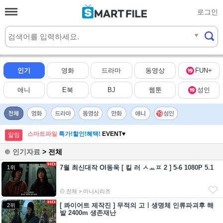
로그인
실시간
HOT
인기
영화
드라마
동영상
FUN+
애니
E북
BJ
웹툰
성인
스마트파일
특가!할인!혜택!
EVENT♥
알림
인기자료
> 전체
7월 최신대작 Ol동욱 [ 킬 러 ㅅㅛㅍ 2 ] 5-6 1080P 5.1
1위
전체 > 미니시리즈
[ 콰이어트 제작진 ] 무적의 고ㅣ생명체 인류파괴후 해
2위
발 2400m 생존재난