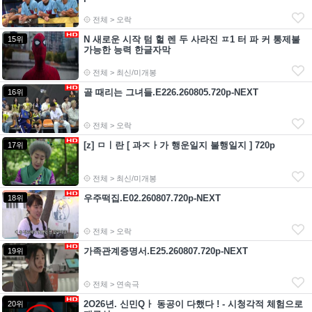
전체 > 오락
N 새로운 시작 텀 헐 렌 두 사라진 ㅍ1 터 파 커 통제불
15위
가능한 능력 한글자막
전체 > 최신/미개봉
골 때리는 그녀들.E226.260805.720p-NEXT
16위
전체 > 오락
[z] ㅁㅣ란 [ 과ㅈㅏ가 행운일지 불행일지 ] 720p
17위
전체 > 최신/미개봉
우주떡집.E02.260807.720p-NEXT
18위
전체 > 오락
가족관계증명서.E25.260807.720p-NEXT
19위
전체 > 연속극
2O26년. 신민Qㅏ 동공이 다했다 ! - 시청각적 체험으로
20위