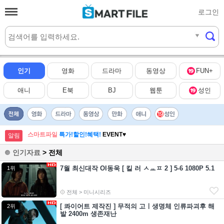
로그인
실시간
HOT
인기
영화
드라마
동영상
FUN+
애니
E북
BJ
웹툰
성인
스마트파일
특가!할인!혜택!
EVENT♥
알림
인기자료
> 전체
7월 최신대작 Ol동욱 [ 킬 러 ㅅㅛㅍ 2 ] 5-6 1080P 5.1
1위
전체 > 미니시리즈
[ 콰이어트 제작진 ] 무적의 고ㅣ생명체 인류파괴후 해
2위
발 2400m 생존재난