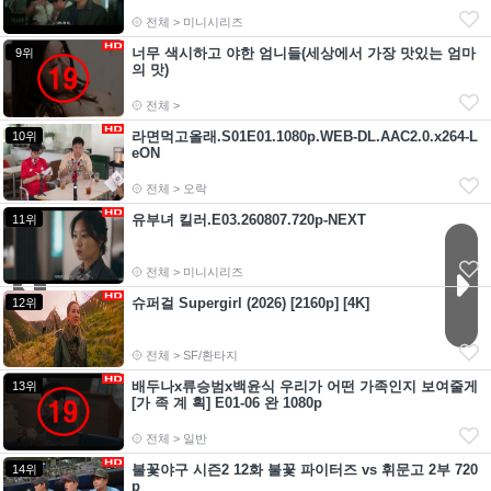
전체 > 미니시리즈
너무 색시하고 야한 엄니들(세상에서 가장 맛있는 엄마
9위
의 맛)
전체 >
라면먹고올래.S01E01.1080p.WEB-DL.AAC2.0.x264-L
10위
eON
전체 > 오락
유부녀 킬러.E03.260807.720p-NEXT
11위
전체 > 미니시리즈
슈퍼걸 Supergirl (2026) [2160p] [4K]
12위
전체 > SF/환타지
배두나x류승범x백윤식 우리가 어떤 가족인지 보여줄게
13위
[가 족 계 획] E01-06 완 1080p
전체 > 일반
불꽃야구 시즌2 12화 불꽃 파이터즈 vs 휘문고 2부 720
14위
p