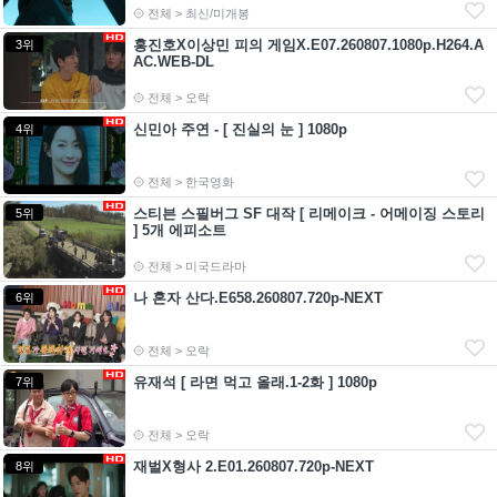
전체 > 최신/미개봉
홍진호X이상민 피의 게임X.E07.260807.1080p.H264.A
3위
AC.WEB-DL
전체 > 오락
신민아 주연 - [ 진실의 눈 ] 1080p
4위
전체 > 한국영화
스티븐 스필버그 SF 대작 [ 리메이크 - 어메이징 스토리
5위
] 5개 에피소트
전체 > 미국드라마
나 혼자 산다.E658.260807.720p-NEXT
6위
전체 > 오락
유재석 [ 라면 먹고 올래.1-2화 ] 1080p
7위
전체 > 오락
재벌X형사 2.E01.260807.720p-NEXT
8위