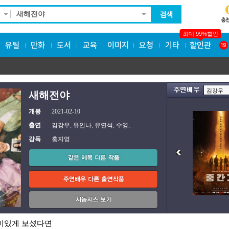
최대 99%할인
유틸
만화
도서
교육
이미지
요청
기타
할인관
19
김강우
새해전야
개봉
2021-02-10
출연
김강우, 유인나, 유연석, 수영,..
감독
홍지영
미있게 보셨다면