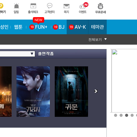
NEW
AV-K
테마관
성인
웹툰
FUN+
BJ
19
19
19
전체보기