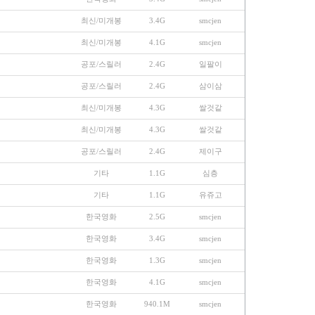
최신/미개봉
3.4G
smcjen
최신/미개봉
4.1G
smcjen
공포/스릴러
2.4G
일팔이
공포/스릴러
2.4G
삼이삼
최신/미개봉
4.3G
쌀것같
최신/미개봉
4.3G
쌀것같
공포/스릴러
2.4G
제이구
기타
1.1G
심층
기타
1.1G
유쥬고
한국영화
2.5G
smcjen
한국영화
3.4G
smcjen
한국영화
1.3G
smcjen
한국영화
4.1G
smcjen
한국영화
940.1M
smcjen