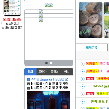
전체(41)
[
새해전야
]FHD 
[
새해전야
]FHD
영화
드라마
동영상
애니
[
새해전야
슈퍼걸 Supergirl (2026) [2160p] [4K]
1
N 새로운 시작 텀 헐 렌 두 사라진 ㅍ1 터 파 커 통제불가능한 능력 한글자막
2
19MANA [
N 새로운 시작 텀 헐 렌 두 사라진 ㅍ1 터 파 커 통제불가능한 한글자막
3
[
새해전야
[8.8] [풀컬
[
새해전야
]FHD