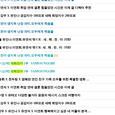
 유연석 X 이연희 취업 연애 결혼 힘들었던 시간은 이제 끝 디렉터 추천
김강우 X 유인나 공감지수 100프로 새해 희망지수 200프로
해 전야 생지옥 난장 파티.모두에게 죽음을
해 전야 생지옥 난장 파티.모두에게 죽음을
유인나.이연희.유연석 떳ㄷR - 새 . 해 . 전 . 야 -FHD
유인나.이연희.유연석 떳ㄷR- 새 . 해 . 전 . 야 - FHD
해 전야 생지옥 난장 파티.모두에게 죽음을
(1)
◈ [신작]
새해전야
2부 - SAMSSUNGGBB
◈ [신작]
새해전야
2부 - SAMSSUNGGBB
동휘 X 천두링 X 염혜란 연인 친구 가족 모두를 위한 특별한 영화 탄생
 유연석 X 이연희 취업 연애 결혼 힘들었던 시간은 이제 끝
최수영 X 유태오 다양한 볼거리 응원의 메시지 스크린 여행까지
김강우 X 유인나 공감지수 100프로 새해 희망지수 200프로
강우 X 유인나 X 유연석 X 이연희 행복해지고 싶은 네 커플의 본격 해피 터닝포인트