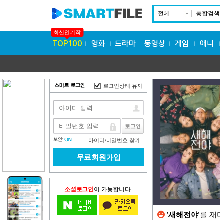
전체
통합검색
최신인기작
TOP100
영화
드라마
동영상
게임
애니
로그인상태 유지
아이디
/
비밀번호 찾기
무료회원가입
소셜로그인
이 가능합니다.
'새해전야'
를 재