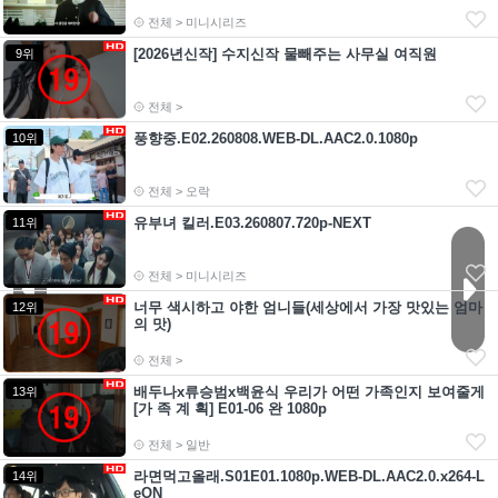
전체 > 미니시리즈
[2026년신작] 수지신작 물빼주는 사무실 여직원
9위
전체 >
풍향중.E02.260808.WEB-DL.AAC2.0.1080p
10위
전체 > 오락
유부녀 킬러.E03.260807.720p-NEXT
11위
전체 > 미니시리즈
너무 색시하고 야한 엄니들(세상에서 가장 맛있는 엄마
12위
의 맛)
전체 >
배두나x류승범x백윤식 우리가 어떤 가족인지 보여줄게
13위
[가 족 계 획] E01-06 완 1080p
전체 > 일반
라면먹고올래.S01E01.1080p.WEB-DL.AAC2.0.x264-L
14위
eON