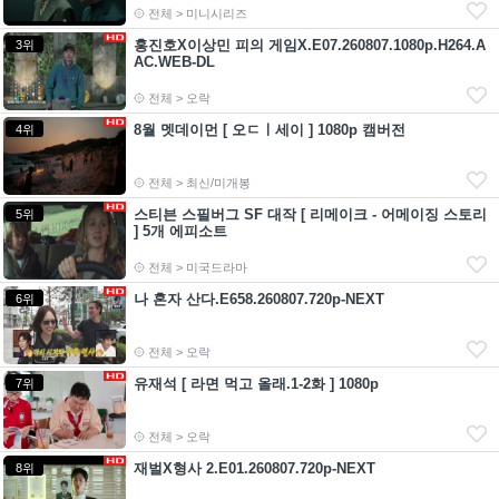
전체 > 미니시리즈
홍진호X이상민 피의 게임X.E07.260807.1080p.H264.A
3위
AC.WEB-DL
전체 > 오락
8월 멧데이먼 [ 오ㄷㅣ세이 ] 1080p 캠버전
4위
전체 > 최신/미개봉
스티븐 스필버그 SF 대작 [ 리메이크 - 어메이징 스토리
5위
] 5개 에피소트
전체 > 미국드라마
나 혼자 산다.E658.260807.720p-NEXT
6위
전체 > 오락
유재석 [ 라면 먹고 올래.1-2화 ] 1080p
7위
전체 > 오락
재벌X형사 2.E01.260807.720p-NEXT
8위