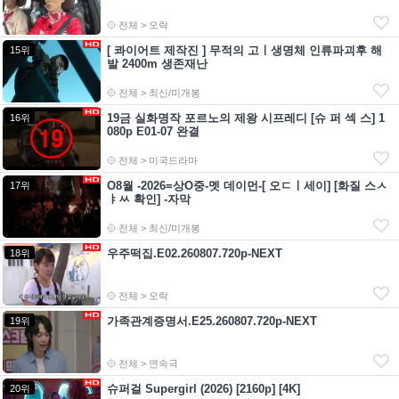
전체 > 오락
[ 콰이어트 제작진 ] 무적의 고ㅣ생명체 인류파괴후 해
15위
발 2400m 생존재난
전체 > 최신/미개봉
19금 실화명작 포르노의 제왕 시프레디 [슈 퍼 섹 스] 1
16위
080p E01-07 완결
전체 > 미국드라마
O8월 -2026=상O중-멧 데이먼-[ 오ㄷㅣ세이] [화질 스ㅅ
17위
ㅑㅆ 확인] -자막
전체 > 최신/미개봉
우주떡집.E02.260807.720p-NEXT
18위
전체 > 오락
가족관계증명서.E25.260807.720p-NEXT
19위
전체 > 연속극
슈퍼걸 Supergirl (2026) [2160p] [4K]
20위