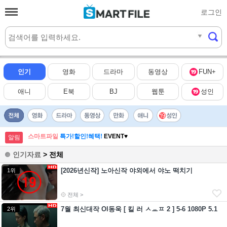
로그인
실시간
HOT
인기
영화
드라마
동영상
FUN+
애니
E북
BJ
웹툰
성인
스마트파일
특가!할인!혜택!
EVENT♥
알림
인기자료
> 전체
[2026년신작] 노아신작 야외에서 야노 떡치기
1위
전체 >
7월 최신대작 Ol동욱 [ 킬 러 ㅅㅛㅍ 2 ] 5-6 1080P 5.1
2위