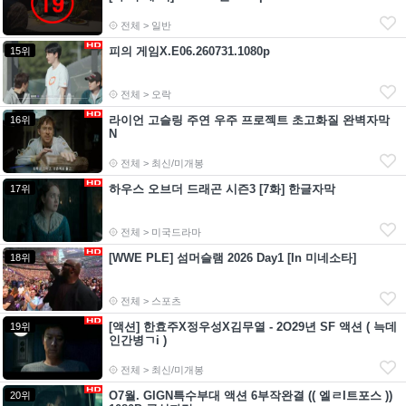
전체 > 일반
피의 게임X.E06.260731.1080p
15위
전체 > 오락
라이언 고슬링 주연 우주 프로젝트 초고화질 완벽자막
16위
N
전체 > 최신/미개봉
하우스 오브더 드래곤 시즌3 [7화] 한글자막
17위
전체 > 미국드라마
[WWE PLE] 섬머슬램 2026 Day1 [In 미네소타]
18위
전체 > 스포츠
[액션] 한효주X정우성X김무열 - 2O29년 SF 액션 ( 늑데
19위
인간병ㄱi )
전체 > 최신/미개봉
O7월. GIGN특수부대 액션 6부작완결 (( 엘ㄹI트포스 ))
20위