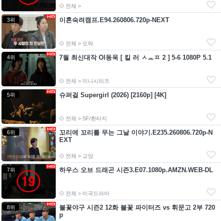
전체 >
이혼숙려캠프.E94.260806.720p-NEXT
3위
전체 > 오락
7월 최신대작 Ol동욱 [ 킬 러 ㅅㅛㅍ 2 ] 5-6 1080P 5.1
4위
전체 > 미니시리즈
슈퍼걸 Supergirl (2026) [2160p] [4K]
5위
전체 > SF/환타지
꼬리에 꼬리를 무는 그날 이야기.E235.260806.720p-N
6위
EXT
전체 > 교양
하우스 오브 드래곤 시즌3.E07.1080p.AMZN.WEB-DL
7위
전체 > 미국드라마
불꽃야구 시즌2 12화 불꽃 파이터즈 vs 휘문고 2부 720
8위
p