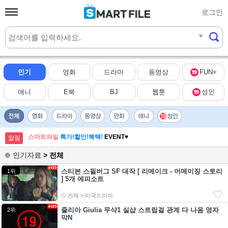
로그인
실시간
HOT
인기
영화
드라마
동영상
FUN+
애니
E북
BJ
웹툰
성인
스마트파일
특가!할인!혜택!
EVENT♥
알림
인기자료
> 전체
스티븐 스필버그 SF 대작 [ 리메이크 - 어메이징 스토리
1위
] 5개 에피소트
전체 > 미국드라마
줄리아 Giulia 무샥1 실샵 스트립걸 관계 다 나옴 영자
2위
막N