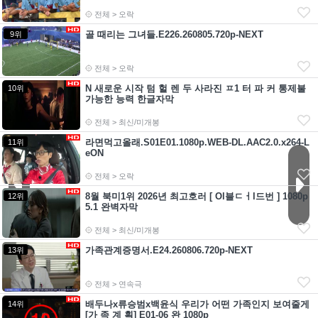
전체 > 오락
골 때리는 그녀들.E226.260805.720p-NEXT
9위
전체 > 오락
N 새로운 시작 텀 헐 렌 두 사라진 ㅍ1 터 파 커 통제불
10위
가능한 능력 한글자막
전체 > 최신/미개봉
라면먹고올래.S01E01.1080p.WEB-DL.AAC2.0.x264-L
11위
eON
전체 > 오락
8월 북미1위 2026년 최고호러 [ Ol블ㄷㅓl드번 ] 1080p
12위
5.1 완벽자막
전체 > 최신/미개봉
가족관계증명서.E24.260806.720p-NEXT
13위
전체 > 연속극
배두나x류승범x백윤식 우리가 어떤 가족인지 보여줄게
14위
[가 족 계 획] E01-06 완 1080p