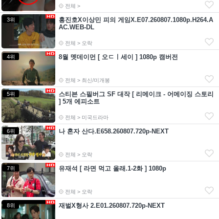
전체 >
홍진호X이상민 피의 게임X.E07.260807.1080p.H264.A
3위
AC.WEB-DL
전체 > 오락
8월 멧데이먼 [ 오ㄷㅣ세이 ] 1080p 캠버전
4위
전체 > 최신/미개봉
스티븐 스필버그 SF 대작 [ 리메이크 - 어메이징 스토리
5위
] 5개 에피소트
전체 > 미국드라마
나 혼자 산다.E658.260807.720p-NEXT
6위
전체 > 오락
유재석 [ 라면 먹고 올래.1-2화 ] 1080p
7위
전체 > 오락
재벌X형사 2.E01.260807.720p-NEXT
8위