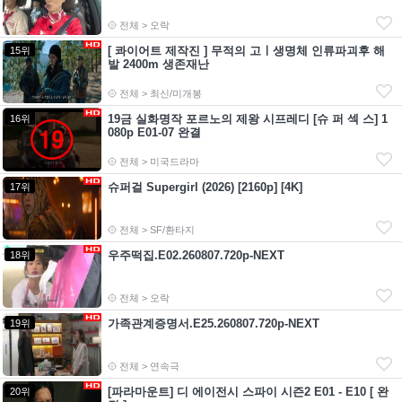
전체 > 오락
[ 콰이어트 제작진 ] 무적의 고ㅣ생명체 인류파괴후 해
15위
발 2400m 생존재난
전체 > 최신/미개봉
19금 실화명작 포르노의 제왕 시프레디 [슈 퍼 섹 스] 1
16위
080p E01-07 완결
전체 > 미국드라마
슈퍼걸 Supergirl (2026) [2160p] [4K]
17위
전체 > SF/환타지
우주떡집.E02.260807.720p-NEXT
18위
전체 > 오락
가족관계증명서.E25.260807.720p-NEXT
19위
전체 > 연속극
[파라마운트] 디 에이전시 스파이 시즌2 E01 - E10 [ 완
20위