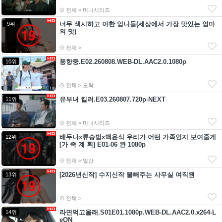
전체 > 미니시리즈
너무 색시하고 야한 엄니들(세상에서 가장 맛있는 엄마
9위
의 맛)
전체 >
풍향중.E02.260808.WEB-DL.AAC2.0.1080p
10위
전체 > 오락
유부녀 킬러.E03.260807.720p-NEXT
11위
전체 > 미니시리즈
배두나x류승범x백윤식 우리가 어떤 가족인지 보여줄게
12위
[가 족 계 획] E01-06 완 1080p
전체 > 일반
[2026년신작] 수지신작 물빼주는 사무실 여직원
13위
전체 >
라면먹고올래.S01E01.1080p.WEB-DL.AAC2.0.x264-L
14위
eON