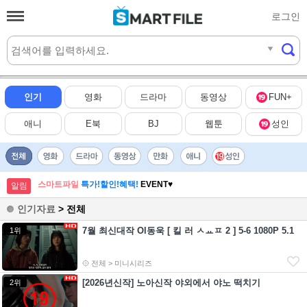
로그인
실시간
HOT
인기
영화
드라마
동영상
FUN+
애니
E북
BJ
웹툰
성인
스마트파일
특가!할인!혜택!
EVENT♥
알림
인기자료
> 전체
7월 최신대작 Ol동욱 [ 킬 러 ㅅㅛㅍ 2 ] 5-6 1080P 5.1
1위
전체 > 미니시리즈
[2026년신작] 노아신작 야외에서 야노 떡치기
2위