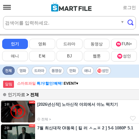
로그인
실시간
HOT
인기
영화
드라마
동영상
FUN+
애니
E북
BJ
웹툰
성인
스마트파일
특가!할인!혜택!
EVENT♥
알림
인기자료
> 전체
[2026년신작] 노아신작 야외에서 야노 떡치기
1위
전체 >
7월 최신대작 Ol동욱 [ 킬 러 ㅅㅛㅍ 2 ] 5-6 1080P 5.1
2위