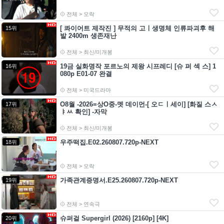
전체 > 오락
[ 콰이어트 제작진 ] 무적의 고ㅣ생명체 인류파괴후 해
15위
발 2400m 생존재난
전체 > 최신/미개봉
19금 실화명작 포르노의 제왕 시프레디 [슈 퍼 섹 스] 1
16위
080p E01-07 완결
전체 > 미국드라마
O8월 -2026=상O중-멧 데이먼-[ 오ㄷㅣ세이] [화질 스ㅅ
17위
ㅑㅆ 확인] -자막
전체 > 최신/미개봉
우주떡집.E02.260807.720p-NEXT
18위
전체 > 오락
가족관계증명서.E25.260807.720p-NEXT
19위
전체 > 연속극
슈퍼걸 Supergirl (2026) [2160p] [4K]
20위