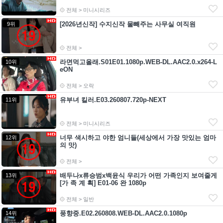
전체 > 미니시리즈
[2026년신작] 수지신작 물빼주는 사무실 여직원
9위
전체 >
라면먹고올래.S01E01.1080p.WEB-DL.AAC2.0.x264-L
10위
eON
전체 > 오락
유부녀 킬러.E03.260807.720p-NEXT
11위
전체 > 미니시리즈
너무 색시하고 야한 엄니들(세상에서 가장 맛있는 엄마
12위
의 맛)
전체 >
배두나x류승범x백윤식 우리가 어떤 가족인지 보여줄게
13위
[가 족 계 획] E01-06 완 1080p
전체 > 일반
풍향중.E02.260808.WEB-DL.AAC2.0.1080p
14위