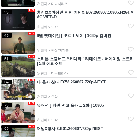
전체 > 미니시리즈
홍진호X이상민 피의 게임X.E07.260807.1080p.H264.A
3위
AC.WEB-DL
전체 > 오락
8월 멧데이먼 [ 오ㄷㅣ세이 ] 1080p 캠버전
4위
전체 > 최신/미개봉
스티븐 스필버그 SF 대작 [ 리메이크 - 어메이징 스토리
5위
] 5개 에피소트
전체 > 미국드라마
나 혼자 산다.E658.260807.720p-NEXT
6위
전체 > 오락
유재석 [ 라면 먹고 올래.1-2화 ] 1080p
7위
전체 > 오락
재벌X형사 2.E01.260807.720p-NEXT
8위