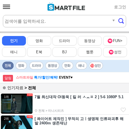
로그인
실시간
HOT
인기
영화
드라마
동영상
FUN+
애니
E북
BJ
웹툰
성인
스마트파일
특가!할인!혜택!
EVENT♥
알림
인기자료
> 전체
7월 최신대작 Ol동욱 [ 킬 러 ㅅㅛㅍ 2 ] 5-6 1080P 5.1
1위
전체 > 미니시리즈
[ 콰이어트 제작진 ] 무적의 고ㅣ생명체 인류파괴후 해
2위
발 2400m 생존재난