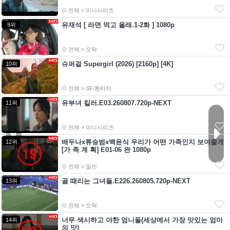
전체 > 미니시리즈
유재석 [ 라면 먹고 올래.1-2화 ] 1080p
9위
전체 > 오락
슈퍼걸 Supergirl (2026) [2160p] [4K]
10위
전체 > SF/환타지
유부녀 킬러.E03.260807.720p-NEXT
11위
전체 > 미니시리즈
배두나x류승범x백윤식 우리가 어떤 가족인지 보여줄게
12위
[가 족 계 획] E01-06 완 1080p
전체 > 일반
골 때리는 그녀들.E226.260805.720p-NEXT
13위
전체 > 오락
너무 색시하고 야한 엄니들(세상에서 가장 맛있는 엄마
14위
의 맛)