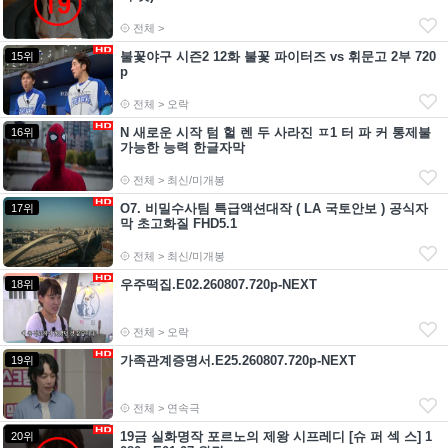
전체 >
불꽃야구 시즌2 12화 불꽃 파이터즈 vs 휘문고 2부 720
15위
p
전체 > 오락
N 새로운 시작 텀 헐 렌 두 사라진 ㅍ1 터 파 커 통제불
16위
가능한 능력 한글자막
전체 > 최신/미개봉
O7. 비밀수사팀 특급액션대작 ( LA 국토안보 ) 공식자
17위
막 초고화질 FHD5.1
전체 > 최신/미개봉
우주떡집.E02.260807.720p-NEXT
18위
전체 > 오락
가족관계증명서.E25.260807.720p-NEXT
19위
전체 > 연속극
19금 실화명작 포르노의 제왕 시프레디 [슈 퍼 섹 스] 1
20위