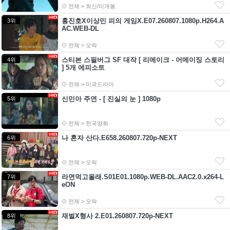
전체 > 최신/미개봉
홍진호X이상민 피의 게임X.E07.260807.1080p.H264.A
3위
AC.WEB-DL
전체 > 오락
스티븐 스필버그 SF 대작 [ 리메이크 - 어메이징 스토리
4위
] 5개 에피소트
전체 > 미국드라마
신민아 주연 - [ 진실의 눈 ] 1080p
5위
전체 > 한국영화
나 혼자 산다.E658.260807.720p-NEXT
6위
전체 > 오락
라면먹고올래.S01E01.1080p.WEB-DL.AAC2.0.x264-L
7위
eON
전체 > 오락
재벌X형사 2.E01.260807.720p-NEXT
8위