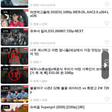
전체 > 미니시리즈
라면먹고올래.S01E01.1080p.WEB-DL.AAC2.0.x264-L
9위
eON
전체 > 오락
유부녀 킬러.E03.260807.720p-NEXT
10위
전체 > 미니시리즈
너무 색시하고 야한 엄니들(세상에서 가장 맛있는 엄마
11위
의 맛)
전체 >
배두나x류승범x백윤식 우리가 어떤 가족인지 보여줄게
12위
[가 족 계 획] E01-06 완 1080p
전체 > 일반
불꽃야구 시즌2 12화 불꽃 파이터즈 vs 휘문고 2부 720
13위
p
전체 > 오락
슈퍼걸 Supergirl (2026) [2160p] [4K]
14위