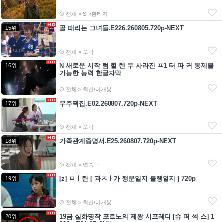
전체 > SF/환타지
골 때리는 그녀들.E226.260805.720p-NEXT
15위
전체 > 오락
N 새로운 시작 텀 헐 렌 두 사라진 ㅍ1 터 파 커 통제불
16위
가능한 능력 한글자막
전체 > 최신/미개봉
우주떡집.E02.260807.720p-NEXT
17위
전체 > 오락
가족관계증명서.E25.260807.720p-NEXT
18위
전체 > 연속극
[z] ㅁㅣ란 [ 과ㅈㅏ가 행운일지 불행일지 ] 720p
19위
전체 > 최신/미개봉
19금 실화명작 포르노의 제왕 시프레디 [슈 퍼 섹 스] 1
20위