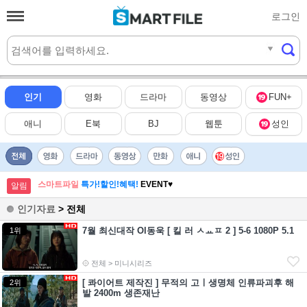
로그인
실시간
HOT
인기
영화
드라마
동영상
FUN+
애니
E북
BJ
웹툰
성인
스마트파일
특가!할인!혜택!
EVENT♥
알림
인기자료
> 전체
7월 최신대작 Ol동욱 [ 킬 러 ㅅㅛㅍ 2 ] 5-6 1080P 5.1
1위
전체 > 미니시리즈
[ 콰이어트 제작진 ] 무적의 고ㅣ생명체 인류파괴후 해
2위
발 2400m 생존재난