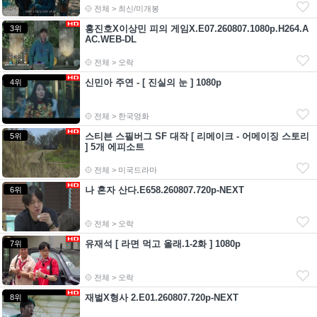
전체 > 최신/미개봉
홍진호X이상민 피의 게임X.E07.260807.1080p.H264.A
3위
AC.WEB-DL
전체 > 오락
신민아 주연 - [ 진실의 눈 ] 1080p
4위
전체 > 한국영화
스티븐 스필버그 SF 대작 [ 리메이크 - 어메이징 스토리
5위
] 5개 에피소트
전체 > 미국드라마
나 혼자 산다.E658.260807.720p-NEXT
6위
전체 > 오락
유재석 [ 라면 먹고 올래.1-2화 ] 1080p
7위
전체 > 오락
재벌X형사 2.E01.260807.720p-NEXT
8위