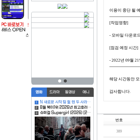
이용이 중단 될 
------------------------
[작업영향]

- 모바일 다운로드
[점검 예정 시간]

- 2022년 09월 
------------------------
해당 시간동안 모
감사합니다.	
영화
드라마
동영상
애니
N 새로운 시작 텀 헐 렌 두 사라진 ㅍ1 터 파 커 통제불가능한 한글자막
1
8월 북미1위 2026년 최고호러 [ Ol블ㄷㅓl드번 ] 1080p 5.1 완벽자막
2
슈퍼걸 Supergirl (2026) [2160p] [4K]
3
번호
389