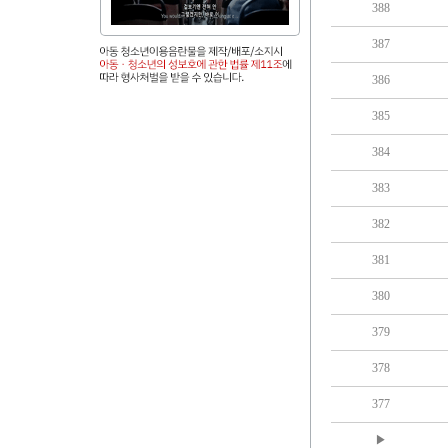
388
387
386
385
384
383
382
381
380
379
378
377
▶