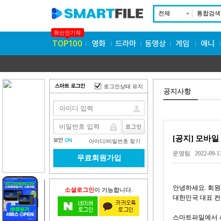
전체
통합검색
최신인기작
TOP100
영화
드라마
동영상
게임
애니
로그인상태 유지
공지사항
[공지] 모바일
아이디
/
비밀번호 찾기
운영팀 2022-09-1
무료회원가입
안녕하세요. 회원
소셜로그인
이 가능합니다.
대한민국 대표 컨
스마트파일에서 서