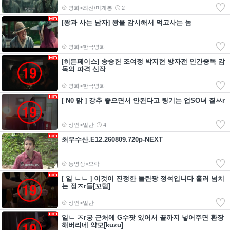
영화>최신/미개봉
2
[왕과 사는 남자] 왕을 감시해서 먹고사는 놈
영화>한국영화
[히든페이스] 송승헌 조여정 박지현 방자전 인간중독 감
독의 파격 신작
영화>한국영화
[ N0 맑 ] 강추 좋으면서 안된다고 팅기는 업SO녀 질ㅆr
성인>일반
4
최우수산.E12.260809.720p-NEXT
동영상>오락
[ 일 ㄴㄴ ] 이것이 진정한 돌린팡 정석입니다 흘러 넘치
는 정ㅈr들[꼬털]
성인>일반
일ㄴ ㅈr궁 근처에 G수팟 있어서 끝까지 넣어주면 환장
해버리네 약모[kuzu]