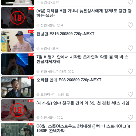
동영상>오락
(n일) 지하철 H컵 거U녀 늙은상사에게 강저l로 걍간 당
하는-요정-
성인>일반
4
런닝맨.E815.260809.720p-NEXT
동영상>오락
7월 비행기 안에서 시작된 초자연적 악몽 블.랙.박.스
한글자체자막
영화>최신/미개봉
1
오싹한 연애.E08.260809.720p-NEXT
드라마>미니시리즈
(제거-일) 엄먀 친구들 간의 역 3인 첫 경험 석l스 게임
성인>일반
1
O8월. 스콧OI스트우드 2차대전 (( 럭ㅋI 스트라OI크 ))
1080P 완벽자막