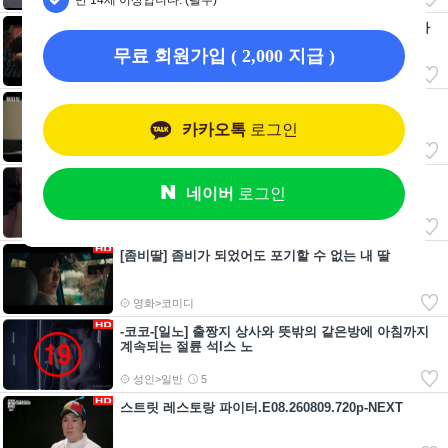
[프로젝트 Y]FHD 화려한에서 살아가던 나에게 기회가
찾아왔다
무료 회원가입 ( 2,000 지급 )
영화>한국영화
아파트.E10.260809.720p-NEXT
카카오톡
로그인
드라마>미니시리즈
일-제거 연기 하라고 했더니 진짜 느끼는 여자 솔직히
네이버
로그인
다른건 다 연기입니다
성인>일반
1
[좀비딸] 좀비가 되었어도 포기할 수 없는 내 딸
영화>코미디
-코코-[일노] 출짱지 상사와 뜻밖의 같은방에 아침까지
계속되는 절륜 석l스 노
성인>일반
5
스트릿 레스토랑 파이터.E08.260809.720p-NEXT