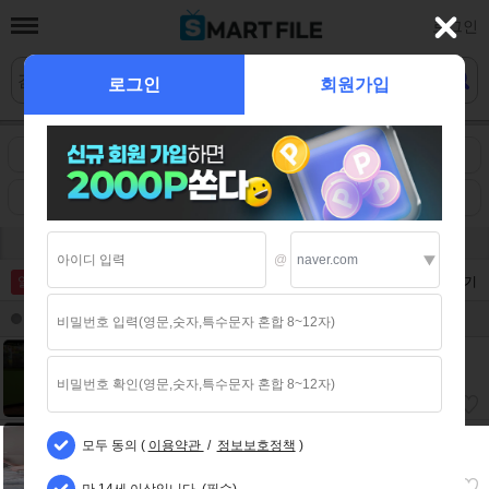
로그인
로그인
회원가입
실시간
HOT
인기
영화
드라마
동영상
FUN+
애니
E북
BJ
웹툰
성인
@
스마트파일
특가!할인!혜택!
EVENT♥
알림
▲ 메뉴닫기
전체
> 전체
[ㄴ-동] ㅇr들아 봉ㅈl는 안되고 휴장으로 하자
성인>일반
[맑-ㄴ] 강추 허ㄹi털기 몃번에 질ㅆr해버린 죠루 남틴
모두 동의 (
이용약관
/
정보보호정책
)
만 14세 이상입니다. (필수)
성인>일반
1