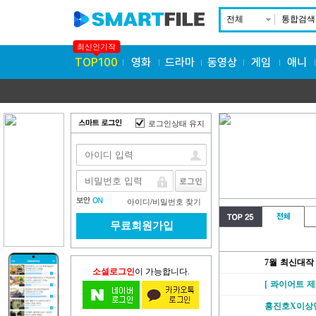
전체
통합검색
최신인기작
TOP100
영화
드라마
동영상
게임
애니
로그인상태 유지
아이디
/
비밀번호 찾기
무료회원가입
7월 최신대작 Ol
소셜로그인
이 가능합니다.
[ 콰이어트 
홍진호X이상민 피