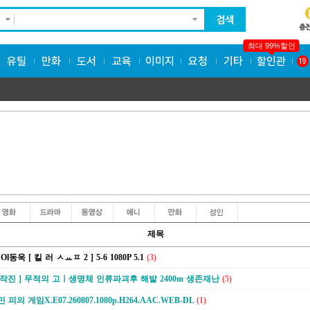
최대 99%할인
유틸
만화
도서
교육
이미지
요청
기타
할인관
19
제목
동욱 [ 킬 러 ㅅㅛㅍ 2 ] 5-6 1080P 5.1
(3)
제작진 ] 무적의 고ㅣ생명체 인류파괴후 해발 2400m 생존재난
(5)
의 게임X.E07.260807.1080p.H264.AAC.WEB-DL
(1)