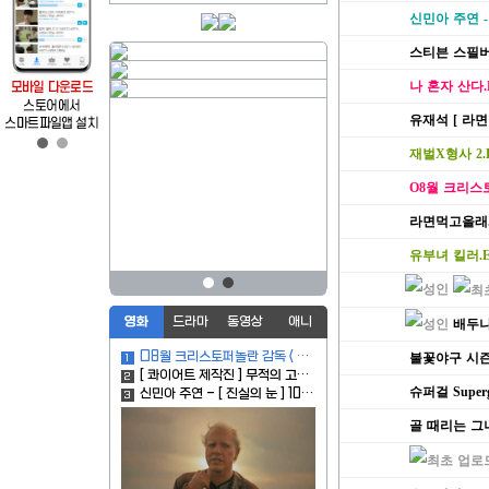
신민아 주연 - 
스티븐 스필버그
나 혼자 산다.E6
유재석 [ 라면 
재벌X형사 2.E0
O8월 크리스토
라면먹고올래.S01
유부녀 킬러.E03
영화
드라마
동영상
애니
배두나
O8월 크리스토퍼놀란 감독 < 평점 9.3 오ㄷㅣㅅㅔQI > - CAM. 공식자막
불꽃야구 시즌2
1
[ 콰이어트 제작진 ] 무적의 고ㅣ생명체 인류파괴후 해발 2400m 생존재난
2
슈퍼걸 Supergir
신민아 주연 - [ 진실의 눈 ] 1080p
3
골 때리는 그녀들.