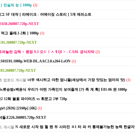
[ 진실의 눈 ] 1080p
(2)
 SF 대작 [ 리메이크 - 어메이징 스토리 ] 5개 에피소트
58.260807.720p-NEXT
먹고 올래.1-2화 ] 1080p
(1)
1.260807.720p-NEXT
퍼놀란 감독 < 평점 9.3 오ㄷㅣㅅㅔQI > - CAM. 공식자막
(2)
E01.1080p.WEB-DL.AAC2.0.x264-LeON
(1)
.260807.720p-NEXT
너무 색시하고 야한 엄니들(세상에서 가장 맛있는 엄마의 맛)
(1)
x류승범x백윤식 우리가 어떤 가족인지 보여줄게 [가 족 계 획] E01-06 완 1080p
 12화 불꽃 파이터즈 vs 휘문고 2부 720p
l (2026) [2160p] [4K]
(1)
E226.260805.720p-NEXT
N 새로운 시작 텀 헐 렌 두 사라진 ㅍ1 터 파 커 통제불가능한 능력 한글