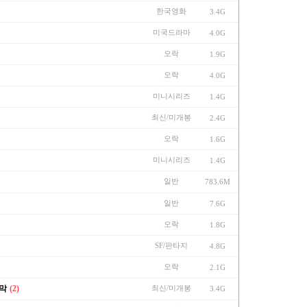
한국영화
3.4G
미국드라마
4.0G
오락
1.9G
오락
4.0G
미니시리즈
1.4G
최신/미개봉
2.4G
오락
1.6G
미니시리즈
1.4G
일반
783.6M
일반
7.6G
오락
1.8G
SF/판타지
4.8G
오락
2.1G
자막
(2)
최신/미개봉
3.4G