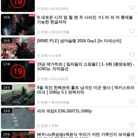
전체 > 미국드라마
N 새로운 시작 텀 헐 렌 두 사라진 ㅍ1 터 파 커 통제불
15위
가능한 한글자막
전체 > 최신/미개봉
[WWE PLE] 섬머슬램 2026 Day1 [In 미네소타]
16위
전체 > 스포츠
19금 메가히트 [ 킬러들의 쇼핑몰2 ] 1- 6화 (총방송분) -
17위
1O8Op. 자막옵션
전체 > 미니시리즈
8월 적진 한복판에 홀로 남겨진 미군 병사 [ 럭키스트라
18위
Ol크 ] 1080p 5.1 완벽자막
전체 > 최신/미개봉
피의 게임X.E06.260731.1080p
19위
전체 > 오락
배두나x류승범x백윤식 우리가 어떤 가족인지 보여줄게
20위