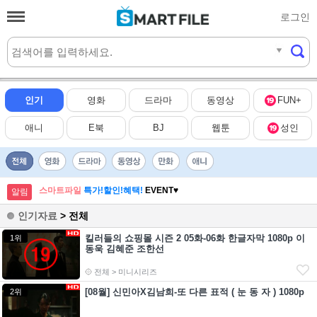
로그인
실시간
HOT
인기
영화
드라마
동영상
FUN+
애니
E북
BJ
웹툰
성인
스마트파일
특가!할인!혜택!
EVENT♥
알림
인기자료
> 전체
킬러들의 쇼핑몰 시즌 2 05화-06화 한글자막 1080p 이
1위
동욱 김혜준 조한선
전체 > 미니시리즈
[08월] 신민아X김남희-또 다른 표적 ( 눈 동 자 ) 1080p
2위