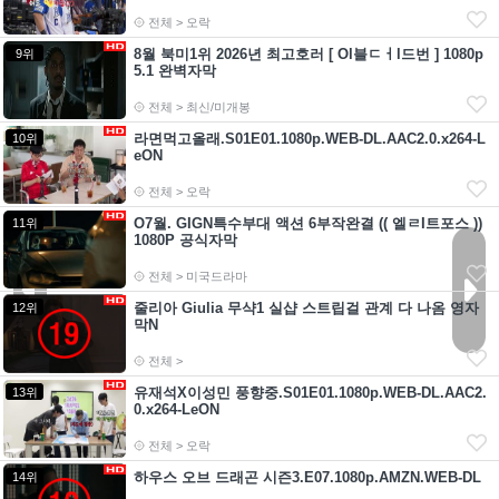
전체 > 오락
8월 북미1위 2026년 최고호러 [ Ol블ㄷㅓl드번 ] 1080p
9위
5.1 완벽자막
전체 > 최신/미개봉
라면먹고올래.S01E01.1080p.WEB-DL.AAC2.0.x264-L
10위
eON
전체 > 오락
O7월. GIGN특수부대 액션 6부작완결 (( 엘ㄹI트포스 ))
11위
1080P 공식자막
전체 > 미국드라마
줄리아 Giulia 무샥1 실샵 스트립걸 관계 다 나옴 영자
12위
막N
전체 >
유재석X이성민 풍향중.S01E01.1080p.WEB-DL.AAC2.
13위
0.x264-LeON
전체 > 오락
하우스 오브 드래곤 시즌3.E07.1080p.AMZN.WEB-DL
14위