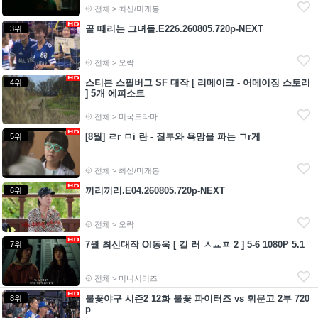
전체 > 최신/미개봉
골 때리는 그녀들.E226.260805.720p-NEXT
3위
전체 > 오락
스티븐 스필버그 SF 대작 [ 리메이크 - 어메이징 스토리
4위
] 5개 에피소트
전체 > 미국드라마
[8월] ㄹr ㅁi 란 - 질투와 욕망을 파는 ㄱr게
5위
전체 > 최신/미개봉
끼리끼리.E04.260805.720p-NEXT
6위
전체 > 오락
7월 최신대작 Ol동욱 [ 킬 러 ㅅㅛㅍ 2 ] 5-6 1080P 5.1
7위
전체 > 미니시리즈
불꽃야구 시즌2 12화 불꽃 파이터즈 vs 휘문고 2부 720
8위
p